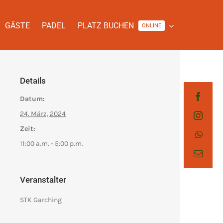
GÄSTE
PADEL
PLATZ BUCHEN
ONLINE
Details
Datum:
24. März, 2024
Zeit:
11:00 a.m. - 5:00 p.m.
Veranstalter
STK Garching