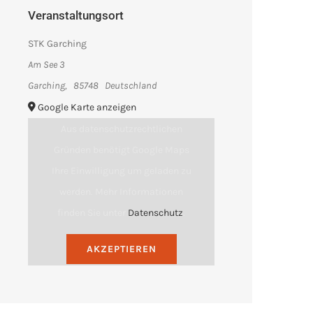
Veranstaltungsort
STK Garching
Am See 3
Garching
,
85748
Deutschland
Google Karte anzeigen
Aus datenschutzrechtlichen
Gründen benötigt Google Maps
Ihre Einwilligung um geladen zu
werden. Mehr Informationen
finden Sie unter
Datenschutz
.
AKZEPTIEREN