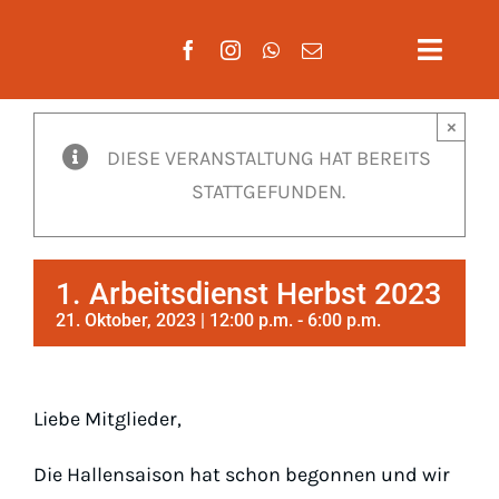
Zum
Inhalt
Toggle
springen
Naviga
×
Aktuelles
DIESE VERANSTALTUNG HAT BEREITS
STATTGEFUNDEN.
Verein
Mannscha
1. Arbeitsdienst Herbst 2023
Training
21. Oktober, 2023 | 12:00 p.m.
-
6:00 p.m.
Mitglieds
Liebe Mitglieder,
Gäste
Die Hallensaison hat schon begonnen und wir