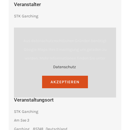
Veranstalter
STK Garching
Aus datenschutzrechtlichen Gründen benötigt
Google Maps Ihre Einwilligung um geladen zu
werden. Mehr Informationen finden Sie unter
Datenschutz
.
AKZEPTIEREN
Veranstaltungsort
STK Garching
Am See 3
Garching
,
85748
Deutschland