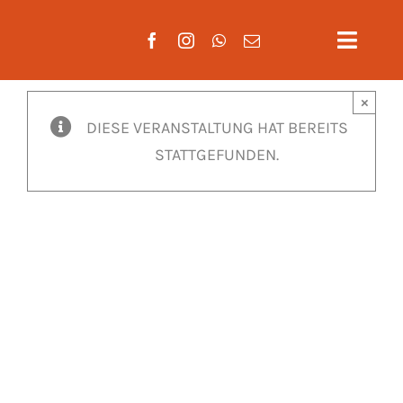
Zum
Inhalt
Toggle
springen
Naviga
×
Aktuelles
DIESE VERANSTALTUNG HAT BEREITS
STATTGEFUNDEN.
Verein
Mannscha
Training
Mitglieds
Gäste