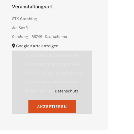
Veranstaltungsort
STK Garching
Am See 3
Garching
,
85748
Deutschland
Google Karte anzeigen
Aus datenschutzrechtlichen
Gründen benötigt Google Maps
Ihre Einwilligung um geladen zu
werden. Mehr Informationen
finden Sie unter
Datenschutz
.
AKZEPTIEREN