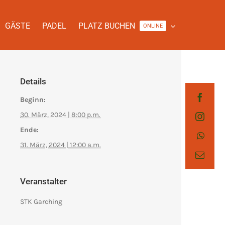
GÄSTE
PADEL
PLATZ BUCHEN
ONLINE
Details
Beginn:
30. März, 2024 | 8:00 p.m.
Ende:
31. März, 2024 | 12:00 a.m.
Veranstalter
STK Garching