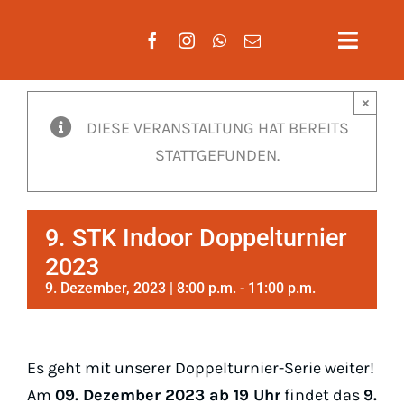
Zum
Inhalt
Toggle
springen
Naviga
×
Aktuelles
DIESE VERANSTALTUNG HAT BEREITS
STATTGEFUNDEN.
Verein
Mannscha
9. STK Indoor Doppelturnier
Training
2023
9. Dezember, 2023 | 8:00 p.m.
-
11:00 p.m.
Mitglieds
Gäste
Es geht mit unserer Doppelturnier-Serie weiter!
Am
09. Dezember 2023 ab 19 Uhr
findet das
9.