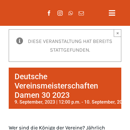
Zum
Inhalt
Toggle
springen
Naviga
×
Aktuelles
DIESE VERANSTALTUNG HAT BEREITS
STATTGEFUNDEN.
Verein
Mannscha
Deutsche
Training
Vereinsmeisterschaften
Damen 30 2023
Mitglieds
9. September, 2023 | 12:00 p.m.
-
10. September, 2023 |
Gäste
Wer sind die Könige der Vereine? Jährlich