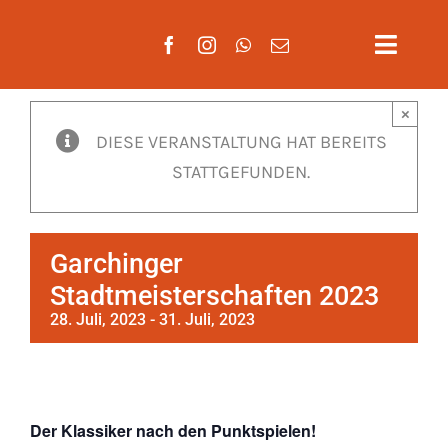
Zum
Inhalt
Toggle
springen
Naviga
×
Aktuelles
DIESE VERANSTALTUNG HAT BEREITS
STATTGEFUNDEN.
Verein
Mannscha
Garchinger
Training
Stadtmeisterschaften 2023
28. Juli, 2023
-
31. Juli, 2023
Mitglieds
Gäste
Der Klassiker nach den Punktspielen!