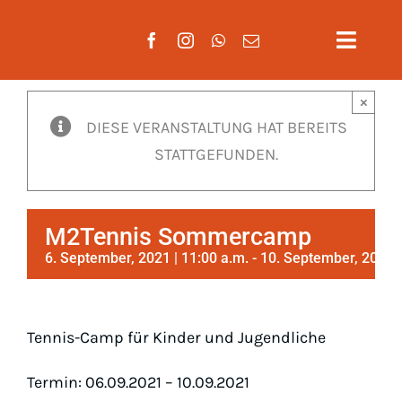
Zum
Inhalt
Toggle
springen
Naviga
×
Aktuelles
DIESE VERANSTALTUNG HAT BEREITS
STATTGEFUNDEN.
Verein
Mannschaften
M2Tennis Sommercamp
Training
6. September, 2021 | 11:00 a.m.
-
10. September, 2021 |
Mitgliedschaft
Tennis-Camp für Kinder und Jugendliche
Gäste
Termin: 06.09.2021 – 10.09.2021