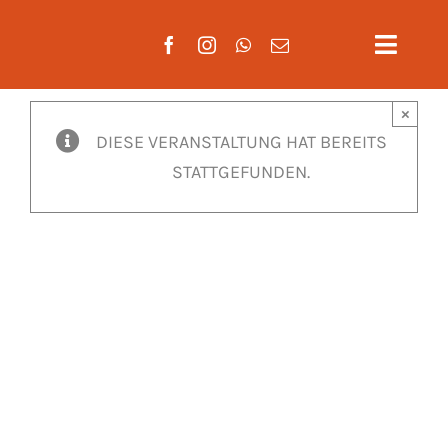
Zum
Inhalt
Toggle
springen
Naviga
×
Aktuelles
DIESE VERANSTALTUNG HAT BEREITS
STATTGEFUNDEN.
Verein
Mannscha
Training
Mitglieds
Gäste