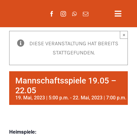
Zum
Inhalt
Toggle
springen
Naviga
×
Aktuelles
DIESE VERANSTALTUNG HAT BEREITS
STATTGEFUNDEN.
Verein
Mannscha
Mannschaftsspiele 19.05 –
Training
22.05
19. Mai, 2023 | 5:00 p.m.
-
22. Mai, 2023 | 7:00 p.m.
Mitglieds
Gäste
Heimspiele: