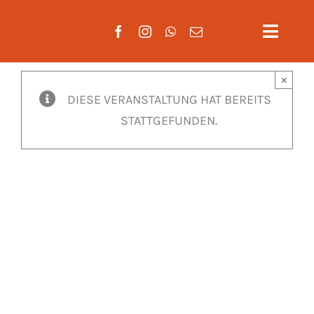
Zum
Inhalt
Toggle
springen
Naviga
×
Aktuelles
DIESE VERANSTALTUNG HAT BEREITS
STATTGEFUNDEN.
Verein
Mannscha
Training
Mitglieds
Gäste