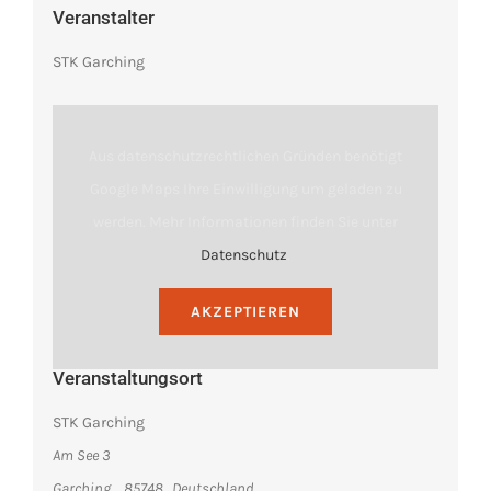
Veranstalter
STK Garching
Aus datenschutzrechtlichen Gründen benötigt
Google Maps Ihre Einwilligung um geladen zu
werden. Mehr Informationen finden Sie unter
Datenschutz
.
AKZEPTIEREN
Veranstaltungsort
STK Garching
Am See 3
Garching
,
85748
Deutschland