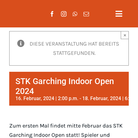
Zum
Inhalt
Toggle
springen
Naviga
×
Aktuelles
DIESE VERANSTALTUNG HAT BEREITS
STATTGEFUNDEN.
Verein
Mannschaften
STK Garching Indoor Open
Training
2024
16. Februar, 2024 | 2:00 p.m.
-
18. Februar, 2024 | 6:00 
Mitgliedschaft
Gäste
Zum ersten Mal findet mitte Februar das STK
Garching Indoor Open statt! Spieler und