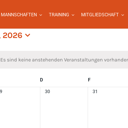
MANNSCHAFTEN
TRAINING
MITGLIEDSCHAFT
, 2026
Es sind keine anstehenden Veranstaltungen vorhanden
Hinweis
ittwoch
D
Donnerstag
F
Freitag
0
0
9
30
31
eranstaltungen,
Veranstaltungen,
Veranstaltungen,