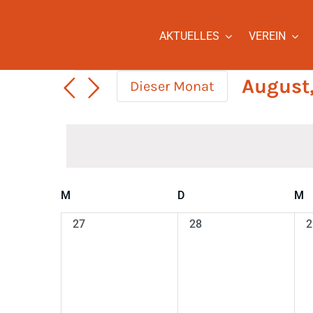
Zum
Inhalt
AKTUELLES
VEREIN
springen
Veranstaltungen
August
Dieser Monat
Datum
wählen.
Kalender
M
Montag
D
Dienstag
M
M
von
0
0
0
27
28
2
Veranstaltungen
Veranstaltungen,
Veranstaltungen,
V