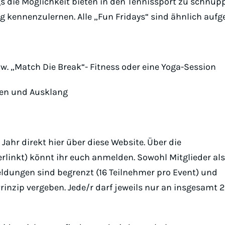
ags die Möglichkeit bieten in den Tennissport zu schnup
ig kennenzulernen. Alle „Fun Fridays“ sind ähnlich aufg
pw. „Match Die Break“- Fitness oder eine Yoga-Session
en und Ausklang
ahr direkt hier über diese Website. Über die
rlinkt) könnt ihr euch anmelden. Sowohl Mitglieder al
ldungen sind begrenzt (16 Teilnehmer pro Event) und
rinzip vergeben. Jede/r darf jeweils nur an insgesamt 