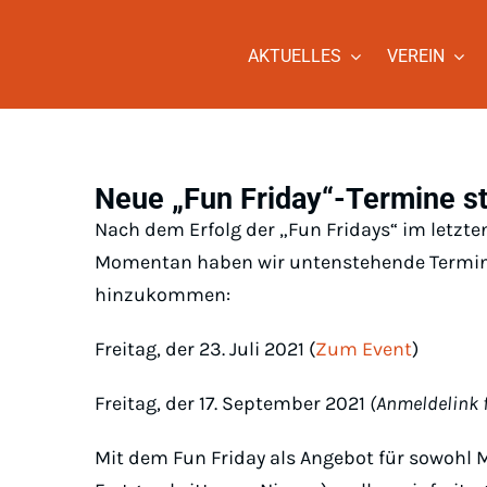
Zum
Inhalt
AKTUELLES
VEREIN
springen
Neue „Fun Friday“-Termine st
Nach dem Erfolg der „Fun Fridays“ im letzte
Momentan haben wir untenstehende Termine 
hinzukommen:
Freitag, der 23. Juli 2021 (
Zum Event
)
Freitag, der 17. September 2021
(Anmeldelink f
Mit dem Fun Friday als Angebot für sowohl M