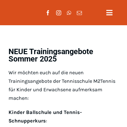
Zum
Inhalt
Toggle
springen
Naviga
Aktuelles
Verein
NEUE Trainingsangebote
Sommer 2025
Mannscha
Wir möchten euch auf die neuen
Training
Trainingsangebote der Tennisschule M2Tennis
für Kinder und Erwachsene aufmerksam
Mitglieds
machen:
Kinder Ballschule und Tennis-
Gäste
Schnupperkurs
: