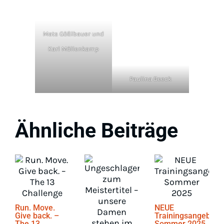
Mats Gößlbauer und
Karl Möllenkamp
Paulina Beeck
Ähnliche Beiträge
Run. Move.
NEUE
Give back. –
Trainingsangebote
The 13
Sommer 2025