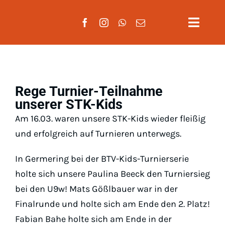
Zum
Inhalt
Toggle
springen
Naviga
Aktuelles
Verein
Rege Turnier-Teilnahme
unserer STK-Kids
Mannscha
Am 16.03. waren unsere STK-Kids wieder fleißig
und erfolgreich auf Turnieren unterwegs.
Training
In Germering bei der BTV-Kids-Turnierserie
Mitglieds
holte sich unsere Paulina Beeck den Turniersieg
bei den U9w! Mats Gößlbauer war in der
Gäste
Finalrunde und holte sich am Ende den 2. Platz!
Fabian Bahe holte sich am Ende in der