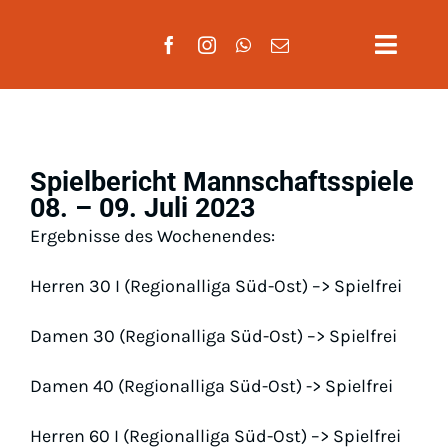
Zum
Inhalt
Toggle
springen
Naviga
Aktuelles
Verein
Spielbericht Mannschaftsspiele
08. – 09. Juli 2023
Mannscha
Ergebnisse des Wochenendes:
Training
Herren 30 I (Regionalliga Süd-Ost) –> Spielfrei
Damen 30 (Regionalliga Süd-Ost) –> Spielfrei
Mitglieds
Damen 40 (Regionalliga Süd-Ost) -> Spielfrei
Gäste
Herren 60 I (Regionalliga Süd-Ost) –> Spielfrei