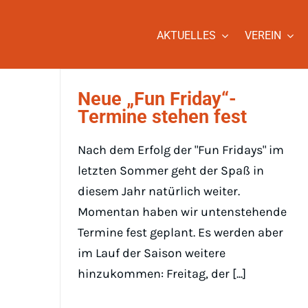
Zum
Inhalt
AKTUELLES
VEREIN
springen
Neue „Fun Friday“-
Termine stehen fest
Nach dem Erfolg der "Fun Fridays" im
letzten Sommer geht der Spaß in
diesem Jahr natürlich weiter.
Momentan haben wir untenstehende
Termine fest geplant. Es werden aber
im Lauf der Saison weitere
hinzukommen: Freitag, der [...]