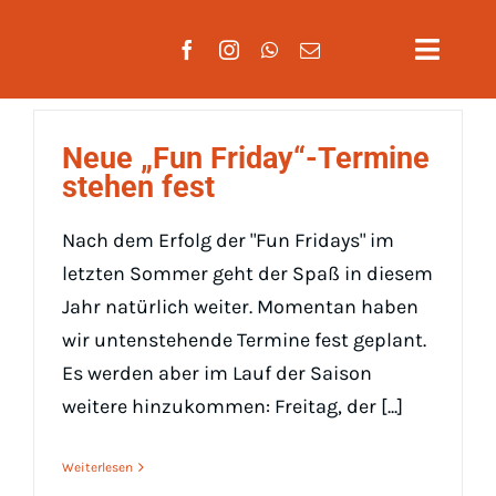
Zum
Inhalt
Toggle
springen
Naviga
Aktuelles
Neue „Fun Friday“-Termine
stehen fest
Verein
Nach dem Erfolg der "Fun Fridays" im
Mannscha
letzten Sommer geht der Spaß in diesem
Jahr natürlich weiter. Momentan haben
Training
wir untenstehende Termine fest geplant.
Es werden aber im Lauf der Saison
Mitglieds
weitere hinzukommen: Freitag, der [...]
Gäste
Weiterlesen